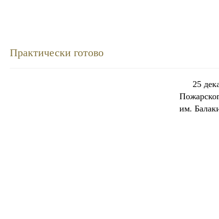
Практически готово
25 дек
Пожарског
им. Балак