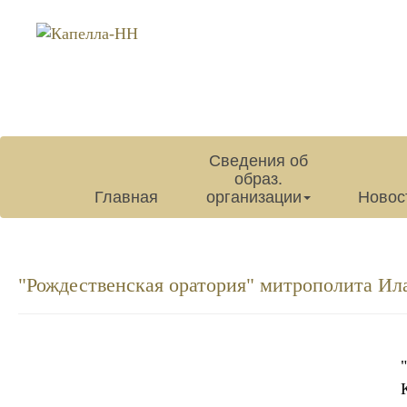
Сведения об
образ.
Главная
организации
Новос
"Рождественская оратория" митрополита Ил